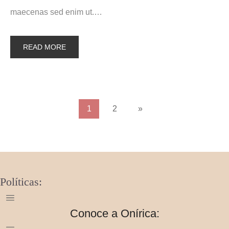
maecenas sed enim ut.…
READ MORE
1
2
»
Políticas:
Conoce a Onírica: