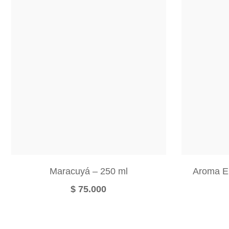
Maracuyá – 250 ml
Aroma El
$
75.000